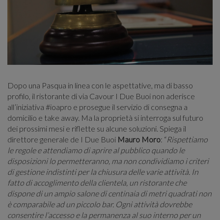
OLIVOLA APARTMENTS
NEWS
Dopo una Pasqua in linea con le aspettative, ma di basso
profilo, il ristorante di via Cavour I Due Buoi non aderisce
all’iniziativa #ioapro e prosegue il servizio di consegna a
domicilio e take away. Ma la proprietà si interroga sul futuro
dei prossimi mesi e riflette su alcune soluzioni. Spiega il
direttore generale de I Due Buoi
Mauro Moro
: “
Rispettiamo
le regole e attendiamo di aprire al pubblico quando le
disposizioni lo permetteranno, ma non condividiamo i criteri
di gestione indistinti per la chiusura delle varie attività. In
fatto di accoglimento della clientela, un ristorante che
dispone di un ampio salone di centinaia di metri quadrati non
è comparabile ad un piccolo bar. Ogni attività dovrebbe
consentire l’accesso e la permanenza al suo interno per un